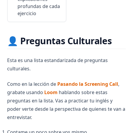
profundas de cada
ejercicio
👤 Preguntas Culturales
Esta es una lista estandarizada de preguntas
culturales.
(opens
Como en la lección de
Pasando la Screening Call
,
(opens in a new tab)
grabate usando
Loom
hablando sobre estas
preguntas en la lista. Vas a practicar tu inglés y
poder verte desde la perspectiva de quienes te van a
entrevistar.
Contame un poco sobre vos mismo.