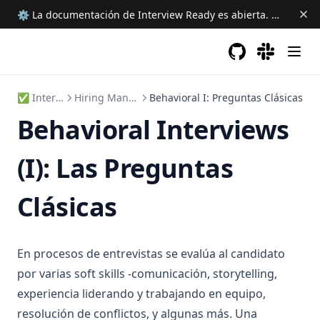
⚙ La documentación de Interview Ready es abierta.
Ayudanos 
GitHub
(opens in a new 
(opens in a
✅ Interview Ready
Hiring Manager Screening
Behavioral I: Preguntas Clásicas
Behavioral Interviews
(I): Las Preguntas
Clásicas
En procesos de entrevistas se evalúa al candidato
por varias soft skills -comunicación, storytelling,
experiencia liderando y trabajando en equipo,
resolución de conflictos, y algunas más. Una