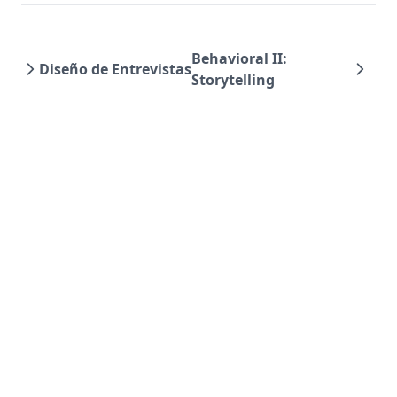
Behavioral II:
Diseño de Entrevistas
Storytelling
Interview Ready Documentation