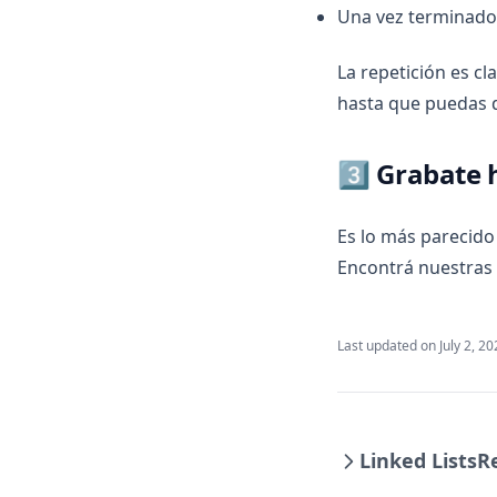
Una vez terminado 
La repetición es c
hasta que puedas d
3️⃣ Grabate 
Es lo más parecido 
Encontrá nuestra
Last updated on
July 2, 2
Linked Lists
R