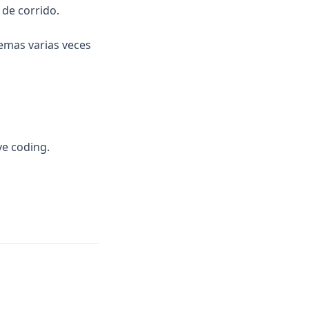
 de corrido.
lemas varias veces
ve coding.
ab)