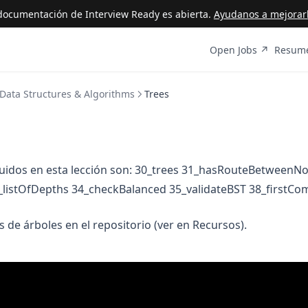
ocumentación de Interview Ready es abierta.
Ayudanos a mejorarl
(opens i
Open Jobs ↗
Resume
Data Structures & Algorithms
Trees
luidos en esta lección son: 30_trees 31_hasRouteBetweenN
_listOfDepths 34_checkBalanced 35_validateBST 38_first
de árboles en el repositorio (ver en Recursos).