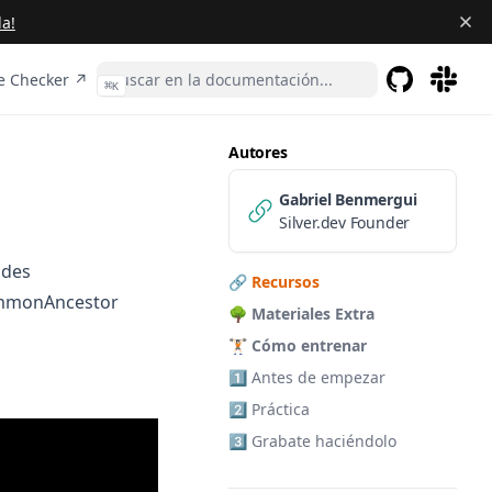
a!
n a new tab)
(opens in a new tab)
 Checker ↗
⌘
K
GitHub
(opens in a 
(opens 
Autores
Gabriel Benmergui
Silver.dev Founder
odes
🔗 Recursos
CommonAncestor
🌳 Materiales Extra
🏋🏻 Cómo entrenar
1️⃣ Antes de empezar
2️⃣ Práctica
3️⃣ Grabate haciéndolo