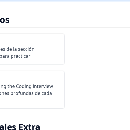
sos
es de la sección
para practicar
king the Coding interview
iones profundas de cada
ales Extra