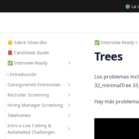
⚙ La d
🪙 Sobre Silver.dev
✅ Interview Ready
Trees
📕 Candidate Guide
✅ Interview Ready
ℹ Introducción
Los problemas inc
Consiguiendo Entrevistas
32_minimalTree 33
Recruiter Screening
Preparando LinkedIn
Hay más problemas 
Hiring Manager Screening
Preparando el CV
Trabajando con Recruiters
Takehomes
Consiguiendo Entrevistas
Guía de Screening Call
Behavioral I: Preguntas
Clásicas
Intro a Live Coding &
Entendiendo Procesos de
Guía de Takehomes
Automated Challenges
Entrevistas
Behavioral II: Storytelling
Entrevistando con AI