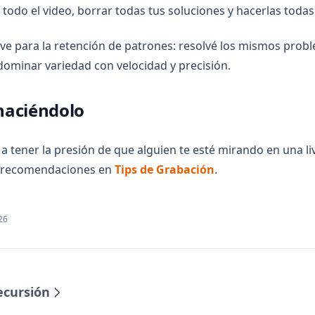
todo el video, borrar todas tus soluciones y hacerlas todas
lave para la retención de patrones: resolvé los mismos prob
ominar variedad con velocidad y precisión.
haciéndolo
a tener la presión de que alguien te esté mirando en una li
(opens in a new t
s recomendaciones en
Tips de Grabación
.
026
ecursión