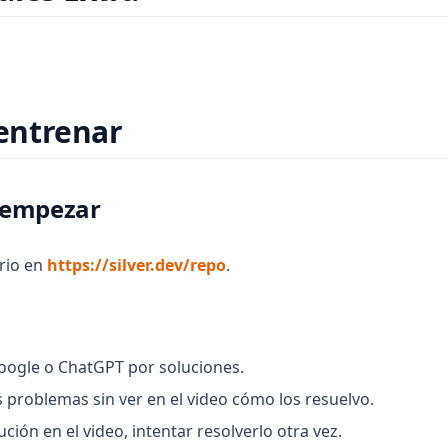
ens in a new tab)
 entrenar
e empezar
(opens in a new tab)
orio en
https://silver.dev/repo
.
oogle o ChatGPT por soluciones.
s problemas sin ver en el video cómo los resuelvo.
ución en el video, intentar resolverlo otra vez.