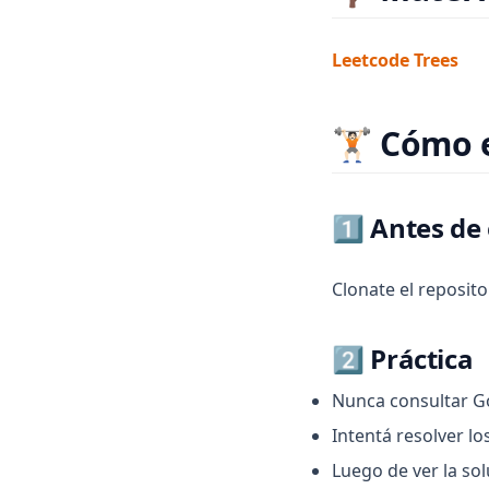
(op
Leetcode Trees
🏋🏻 Cómo
1️⃣ Antes d
Clonate el reposit
2️⃣ Práctica
Nunca consultar G
Intentá resolver lo
Luego de ver la sol