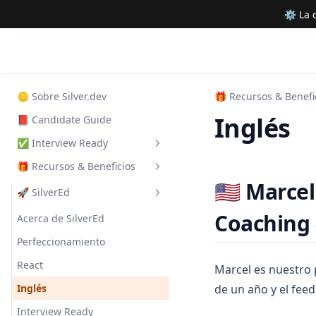
⚙ La d
🪙 Sobre Silver.dev
🎁 Recursos & Benefi
Inglés
📕 Candidate Guide
✅ Interview Ready
🎁 Recursos & Beneficios
ℹ Introducción
🇺🇸 Marce
Consiguiendo Entrevistas
🚀 SilverEd
Recruiter Screening
Coaching 
Preparando LinkedIn
Acerca de SilverEd
Hiring Manager Screening
Preparando el CV
Trabajando con Recruiters
Perfeccionamiento
Takehomes
Consiguiendo Entrevistas
Guía de Screening Call
Behavioral I: Preguntas
React
Marcel es nuestro
Clásicas
Intro a Live Coding &
Entendiendo Procesos de
Guía de Takehomes
Inglés
de un año y el fee
Automated Challenges
Entrevistas
Behavioral II: Storytelling
Entrevistando con AI
Interview Ready