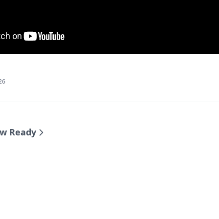
026
ew Ready