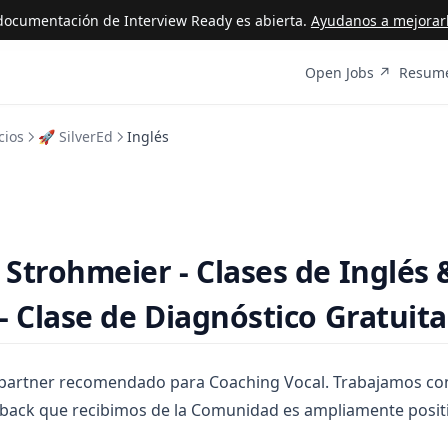
ocumentación de Interview Ready es abierta.
Ayudanos a mejorarl
(opens i
Open Jobs ↗
Resume
cios
🚀 SilverEd
Inglés
l Strohmeier - Clases de Inglés 
- Clase de Diagnóstico Gratuita
 partner recomendado para Coaching Vocal. Trabajamos co
dback que recibimos de la Comunidad es ampliamente posit