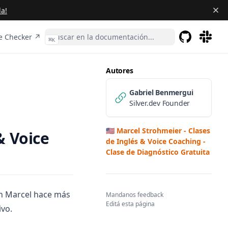
a!
n a new tab)
(opens in a new tab)
 Checker ↗
⌘
K
GitHub
(opens in a 
(opens 
Autores
Gabriel Benmergui
Silver.dev Founder
🇺🇸 Marcel Strohmeier - Clases
& Voice
de Inglés & Voice Coaching -
Clase de Diagnóstico Gratuita
n Marcel hace más
(opens in a new tab)
Mandanos feedback
Editá esta página
ivo.