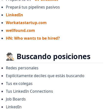
Prepará tus pipelines pasivos
(opens in a new tab)
LinkedIn
(opens in a new tab)
Workatastartup.com
(opens in a new tab)
wellfound.com
(opens in a new tab)
HN: Who wants to be hired?
🕵🏻‍♂️ Buscando posiciones
Redes personales
Explícitamente deciles que estás buscando
Tus ex-colegas
Tus LinkedIn Connections
Job Boards
LinkedIn