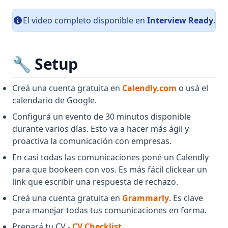
El video completo disponible en
Interview Ready
.
🔧 Setup
(opens in a 
Creá una cuenta gratuita en
Calendly.com
o usá el
calendario de Google.
Configurá un evento de 30 minutos disponible
durante varios días. Esto va a hacer más ágil y
proactiva la comunicación con empresas.
En casi todas las comunicaciones poné un Calendly
para que bookeen con vos. Es más fácil clickear un
link que escribir una respuesta de rechazo.
(opens in a ne
Creá una cuenta gratuita en
Grammarly
. Es clave
para manejar todas tus comunicaciones en forma.
(opens in a new tab)
Prepará tu CV -
CV Checklist