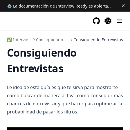
⚙ La documentación de Interview Ready es abierta.
Ayudanos 
GitHub
(opens in a new 
(opens in a
✅ Interview Ready
Consiguiendo Entrevistas
Consiguiendo Entrevistas
Consiguiendo
Entrevistas
Le idea de esta guía es que te sirva para mostrarte
cómo buscar de manera activa, cómo conseguir más
chances de entrevistar y qué hacer para optimizar la
probabilidad de pasar los filtros.