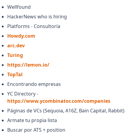
Wellfound
HackerNews who is hiring
Platforms - Consultoría
(opens in a new tab)
Howdy.com
(opens in a new tab)
arc.dev
(opens in a new tab)
Turing
(opens in a new tab)
https://lemon.io/
(opens in a new tab)
TopTal
Encontrando empresas
YC Directory -
(opens in 
https://www.ycombinator.com/companies
Páginas de VCs (Sequoia, A16Z, Bain Capital, Rabbit)
Armate tu propia lista
Buscar por ATS + position