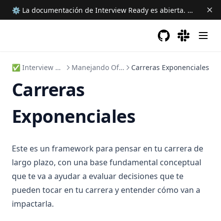
⚙ La documentación de Interview Ready es abierta.
Ayudanos 
GitHub
(opens in a new 
(opens in a
✅ Interview Ready
Manejando Ofertas
Carreras Exponenciales
Carreras
Exponenciales
Este es un framework para pensar en tu carrera de
largo plazo, con una base fundamental conceptual
que te va a ayudar a evaluar decisiones que te
pueden tocar en tu carrera y entender cómo van a
impactarla.