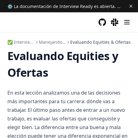
⚙ La documentación de Interview Ready es abierta.
Ayudanos 
GitHub
(opens in a new 
(opens in a
✅ Interview Ready
Manejando Ofertas
Evaluando Equities & Ofertas
Evaluando Equities y
Ofertas
En esta lección analizamos una de las decisiones
más importantes para tu carrera: dónde vas a
trabajar. El último paso antes de entrar a un nuevo
trabajo, es evaluar las ofertas que conseguiste y
elegir bien. La diferencia entre una buena y mala
elección puede tener una diferencia exponencial en