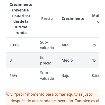
Crecimiento
(revenue,
usuarios)
Multip
Precio
Crecimiento
desde la
de v
ultima
ronda
Sub-
100%
Alto
2x
valuada
En
0
Medio
1x
precio
Sobre-
15%
Bajo
0.5x
valuada
El “peor” momento para tomar equity es justo
💡
después de una ronda de inversión. También es el