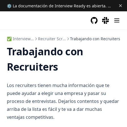
⚙ La documentación de Interview Ready es abierta.
Ayudanos 
GitHub
(opens in a new 
(opens in a
✅ Interview Ready
Recruiter Screening
Trabajando con Recruiters
Trabajando con
Recruiters
Los recruiters tienen mucha información que te
puede ayudar a elegir una empresa y pasar su
proceso de entrevistas. Dejarlos contentos y quedar
arriba de la lista es fácil y te va a dar muchas
ventajas competitivas.