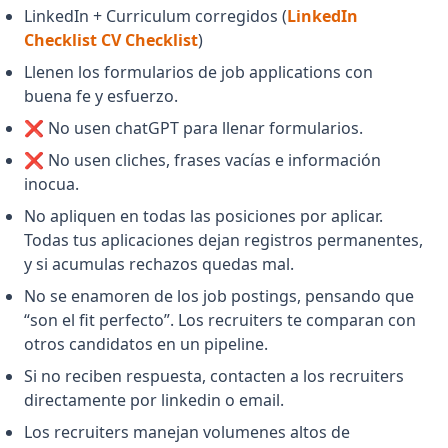
LinkedIn + Curriculum corregidos (
LinkedIn
(opens in a new tab)
(opens in a new tab)
Checklist
CV Checklist
)
Llenen los formularios de job applications con
buena fe y esfuerzo.
❌ No usen chatGPT para llenar formularios.
❌ No usen cliches, frases vacías e información
inocua.
No apliquen en todas las posiciones por aplicar.
Todas tus aplicaciones dejan registros permanentes,
y si acumulas rechazos quedas mal.
No se enamoren de los job postings, pensando que
“son el fit perfecto”. Los recruiters te comparan con
otros candidatos en un pipeline.
Si no reciben respuesta, contacten a los recruiters
directamente por linkedin o email.
Los recruiters manejan volumenes altos de