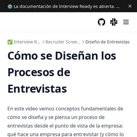
⚙ La documentación de Interview Ready es abierta.
Ayudanos 
GitHub
(opens in a new 
(opens in a
✅ Interview Ready
Recruiter Screening
Diseño de Entrevistas
Cómo se Diseñan los
Procesos de
Entrevistas
En este video vemos conceptos fundamentales de
cómo se diseña y se piensa un proceso de
entrevistas desde el punto de vista de la empresa:
qué hace una empresa para entrevistar (y cómo lo