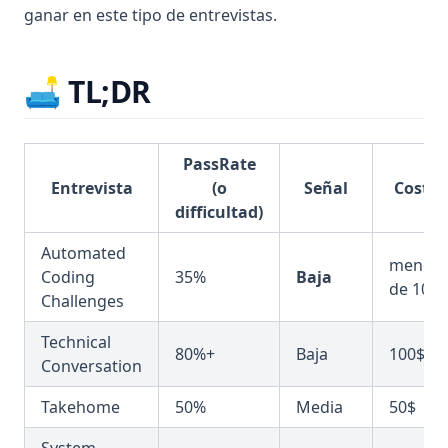
ganar en este tipo de entrevistas.
🛋️ TL;DR
PassRate
Entrevista
(o
Señal
Costo
difficultad)
Automated
menos
Coding
35%
Baja
de 10$
Challenges
Technical
80%+
Baja
100$
Conversation
Takehome
50%
Media
50$