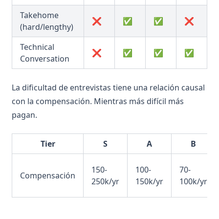
Takehome
❌
✅
✅
❌
(hard/lengthy)
Technical
❌
✅
✅
✅
Conversation
La dificultad de entrevistas tiene una relación causal
con la compensación. Mientras más difícil más
pagan.
Tier
S
A
B
150-
100-
70-
Compensación
250k/yr
150k/yr
100k/yr