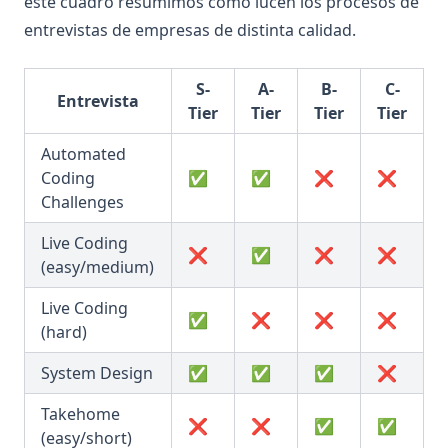
este cuadro resumimos cómo lucen los procesos de
entrevistas de empresas de distinta calidad.
S-
A-
B-
C-
Entrevista
Tier
Tier
Tier
Tier
Automated
Coding
✅
✅
❌
❌
Challenges
Live Coding
❌
✅
❌
❌
(easy/medium)
Live Coding
✅
❌
❌
❌
(hard)
System Design
✅
✅
✅
❌
Takehome
❌
❌
✅
✅
(easy/short)