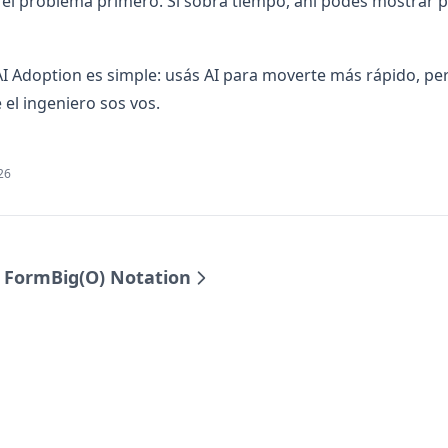
 el problema primero. Si sobra tiempo, ahí podés mostrar p
AI Adoption es simple: usás AI para moverte más rápido, per
el ingeniero sos vos.
026
p Form
Big(O) Notation