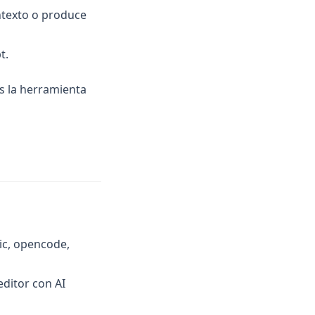
ontexto o produce
t.
s la herramienta
ic, opencode,
editor con AI