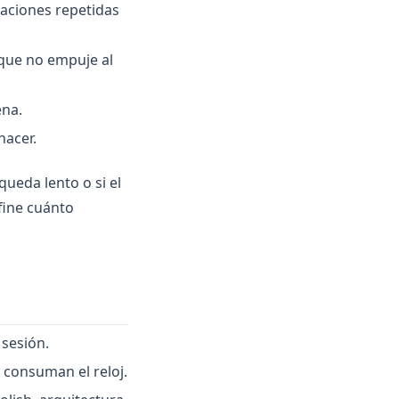
maciones repetidas
 que no empuje al
ena.
hacer.
queda lento o si el
fine cuánto
sesión.
 consuman el reloj.