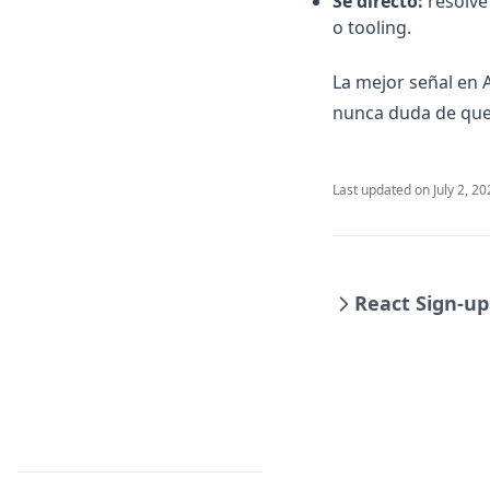
Sé directo:
resolvé
o tooling.
La mejor señal en 
nunca duda de que 
Last updated on
July 2, 2
React Sign-u