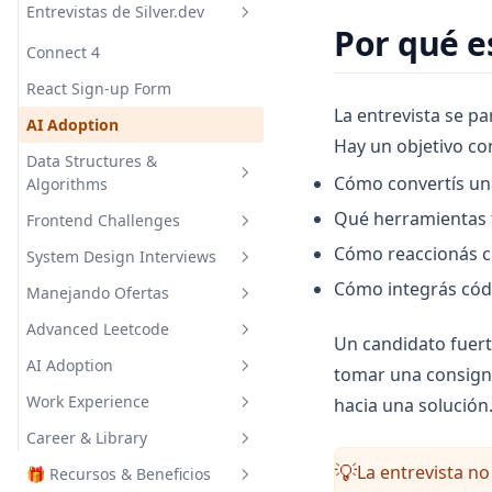
Entrevistas de Silver.dev
Diseño de Entrevistas
Behavioral III: Cultura
Automated Challenges
Code Quality Meta
Por qué e
Americana
WPM & Touch Typing
Connect 4
Code Reviewing
Conectando con el
React Sign-up Form
Entrevistador
La entrevista se pa
AI Adoption
Hay un objetivo con
Data Structures &
Cómo convertís una
Algorithms
Qué herramientas 
Frontend Challenges
Big(O) Notation
Cómo reaccionás c
System Design Interviews
Strings & Arrays
React Idioms
Cómo integrás cód
Manejando Ofertas
Stacks & Queues
React Hooks
System Design Meta
Advanced Leetcode
Linked Lists
Promises
OpenSea: Core Components,
Evaluando Equities & Ofertas
Un candidato fuert
Frontend & Low-level Design
AI Adoption
Trees
Negociando Salarios
LRU Cache
tomar una consigna
Work Experience
hacia una solución
Recursión
Carreras Exponenciales
AI Adoption: Overview
Career & Library
Tips de Grabación
Evaluando Empresas
AI Adoption: AI Interviews
Overview
La entrevista no
💡
🎁 Recursos & Beneficios
Entendiendo Perfiles y
AI Adoption: Kickstart
Work Experience
Career