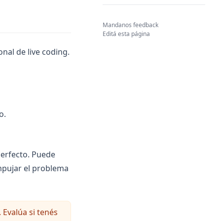
(opens in a new tab)
Mandanos feedback
Editá esta página
nal de live coding.
o.
perfecto. Puede
mpujar el problema
 Evalúa si tenés