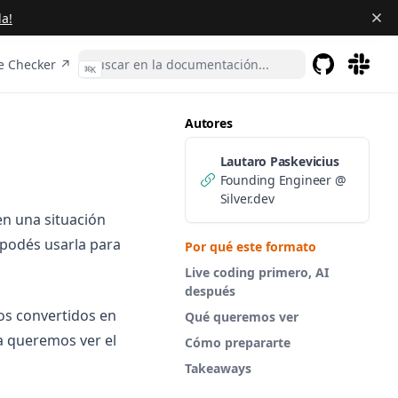
a!
n a new tab)
(opens in a new tab)
 Checker ↗
⌘
K
GitHub
(opens in a 
(opens 
Autores
Lautaro Paskevicius
Founding Engineer @
Silver.dev
en una situación
 podés usarla para
Por qué este formato
Live coding primero, AI
después
os convertidos en
Qué queremos ver
a queremos ver el
Cómo prepararte
Takeaways