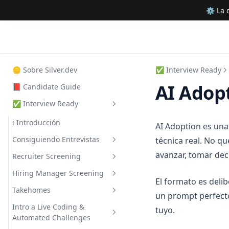
⚙ La d
🪙 Sobre Silver.dev
✅ Interview Ready
AI Adop
📕 Candidate Guide
✅ Interview Ready
ℹ Introducción
AI Adoption es una 
Consiguiendo Entrevistas
técnica real. No q
avanzar, tomar dec
Recruiter Screening
Preparando LinkedIn
Hiring Manager Screening
Preparando el CV
Trabajando con Recruiters
El formato es deli
Takehomes
Consiguiendo Entrevistas
Guía de Screening Call
Behavioral I: Preguntas
un prompt perfecto
Clásicas
Intro a Live Coding &
Entendiendo Procesos de
Guía de Takehomes
tuyo.
Automated Challenges
Entrevistas
Behavioral II: Storytelling
Entrevistando con AI