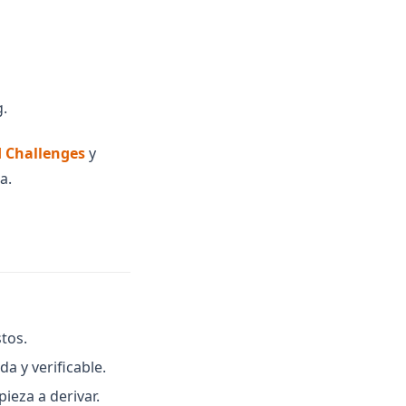
g.
 Challenges
y
a.
stos.
a y verificable.
ieza a derivar.