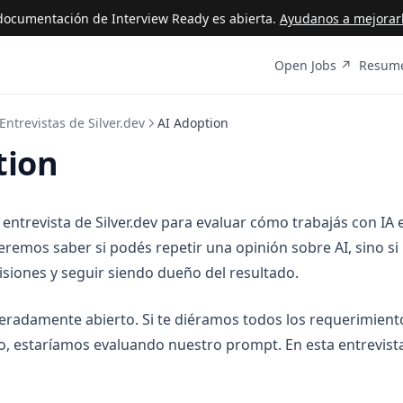
ocumentación de Interview Ready es abierta.
Ayudanos a mejorarl
(opens i
Open Jobs ↗
Resume
Entrevistas de Silver.dev
AI Adoption
tion
entrevista de Silver.dev para evaluar cómo trabajás con IA 
ueremos saber si podés repetir una opinión sobre AI, sino si
isiones y seguir siendo dueño del resultado.
beradamente abierto. Si te diéramos todos los requerimient
, estaríamos evaluando nuestro prompt. En esta entrevist