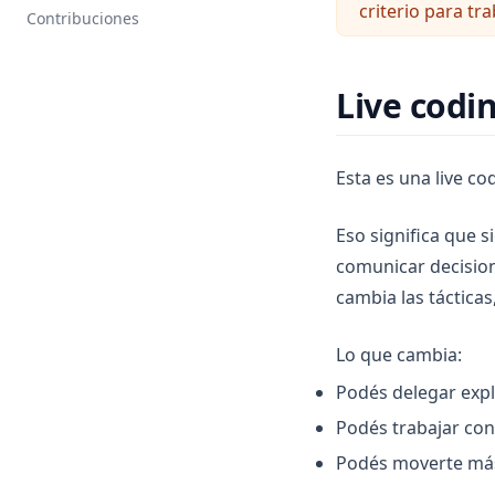
Seniority
Fundamentals
criterio para tr
Contribuciones
Quant Dev
🚀 SilverEd
Dando y Recibiendo Feedback
Entendiendo a las Consultoras
Work Experience Narratives
Quizzes
🤝 Promociones
Black Scholes
Acerca de SilverEd
Live codi
English
Option Chain ETL
Entendiendo Quizzes
Perfeccionamiento
ML Modeling & Quant Analysis
Voice Coaching
React
Inglés
Esta es una live co
Interview Ready
Eso significa que 
comunicar decisione
cambia las tácticas,
Lo que cambia:
Podés delegar explo
Podés trabajar con
Podés moverte más